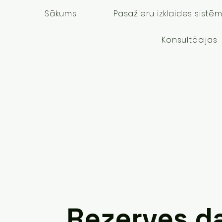
Sākums
Pasažieru izklaides sistē
Konsultācijas
Rezerves d