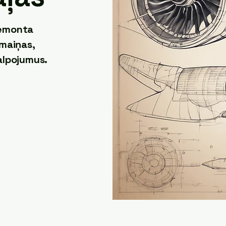
remonta
pmaiņas,
alpojumus.